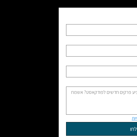
ות
חו